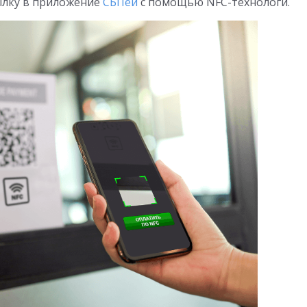
ылку в приложение
СБПей
с помощью NFC-технологи.