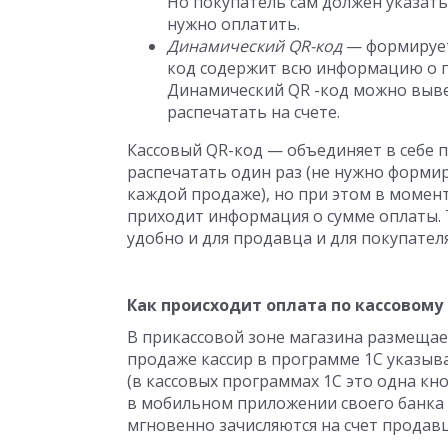
Но покупатель сам должен указат
нужно оплатить.
Динамический QR-код
— формируетс
код содержит всю информацию о п
Динамический QR -код можно выве
распечатать на счете.
Кассовый QR-код — объединяет в себе 
распечатать один раз (не нужно форми
каждой продаже), но при этом в момен
приходит информация о сумме оплаты.
удобно и для продавца и для покупателя
Как происходит оплата по кассовому
В прикассовой зоне магазина размещае
продаже кассир в программе 1С указыва
(в кассовых программах 1С это одна кн
в мобильном приложении своего банка 
мгновенно зачисляются на счет продавц