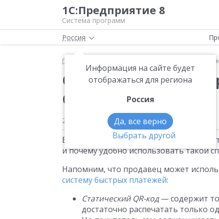
1С:Предприятие 8
Система программ
Россия
Пр
Главная
Методические материалы
Оплата чере
Информация на сайте будет
Оплата через СБП в п
отображаться для региона
QR-коду
Россия
25 октября 2022
Да, все верно
Выбрать другой
В программах 1С появилась возможност
и почему удобно использовать такой сп
Напомним, что продавец может исполь
систему быстрых платежей
:
Статический QR-код
— содержит то
достаточно распечатать только оди