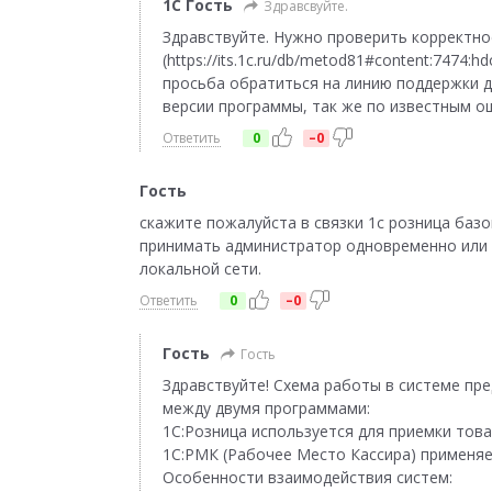
1С Гость
Здравсвуйте.
Здравствуйте. Нужно проверить корректно
(https://its.1c.ru/db/metod81#content:7474
просьба обратиться на линию поддержки д
версии программы, так же по известным о
Ответить
0
–0
Гость
скажите пожалуйста в связки 1с розница базо
принимать администратор одновременно или 
локальной сети.
Ответить
0
–0
Гость
Гость
Здравствуйте! Схема работы в системе пр
между двумя программами:
1С:Розница используется для приемки тов
1С:РМК (Рабочее Место Кассира) применя
Особенности взаимодействия систем: