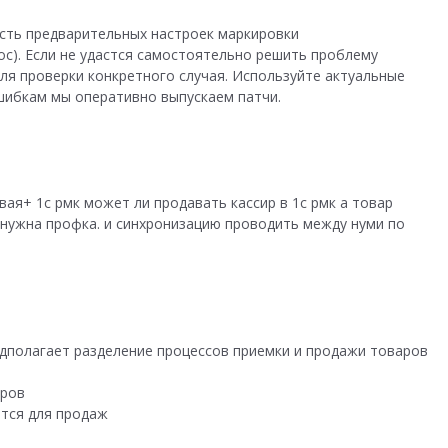
сть предварительных настроек маркировки
:hdoc). Если не удастся самостоятельно решить проблему
ля проверки конкретного случая. Используйте актуальные
шибкам мы оперативно выпускаем патчи.
вая+ 1с рмк может ли продавать кассир в 1с рмк а товар
нужна профка. и синхронизацию проводить между нуми по
едполагает разделение процессов приемки и продажи товаров
аров
ется для продаж