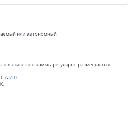
аемый или автономный;
льзованию программы регулярно размещаются
1С в
ИТС
.
К.