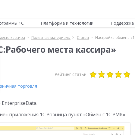
ограммы 1С
Платформа и технологии
Поддержка 
место кассира
Полезные материалы
Статьи
Настройка обмена «1С
:Рабочего места кассира»
Рейтинг статьи
зничная торговля
EnterpriseData.
е» приложения 1С:Розница пункт «Обмен с 1С:РМК».