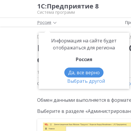
1С:Предприятие 8
Система программ
Россия
Пр
Главная
Методические материалы
1С:Рабочее 
Информация на сайте будет
Настройка обмена «1С
отображаться для региона
с «1С:Розницей»
Россия
19 февраля 2021
Да, все верно
15628
Выбрать другой
Статьи на тему:
1С:Рабочее место кассира
,
Ро
Обмен данными выполняется в формате 
Выберите в разделе «Администрировани