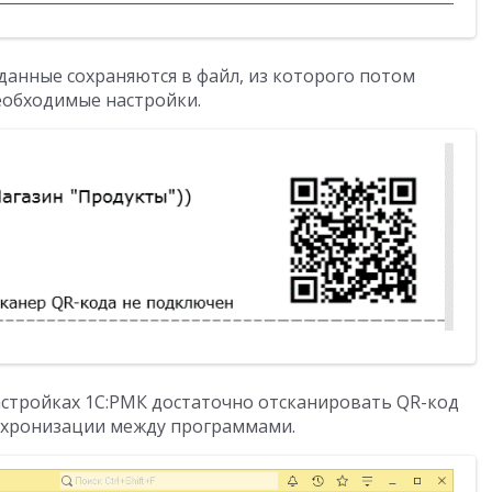
данные сохраняются в файл, из которого потом
еобходимые настройки.
астройках 1С:РМК достаточно отсканировать QR-код
инхронизации между программами.