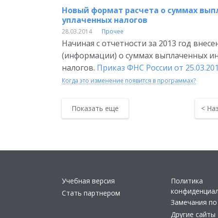
Новый формат расчета о суммах вып
уплаченных налогов
28.03.2014
Прочее
Начиная с отчетности за 2013 год внес
(информации) о суммах выплаченных и
налогов.
Приказ ФНС России от 25.03.2
Когда это изменение появится в программах?
Показать еще
<
На
Учебная версия
Политика
конфиденциа
Стать партнером
Замечания по
Другие сайты