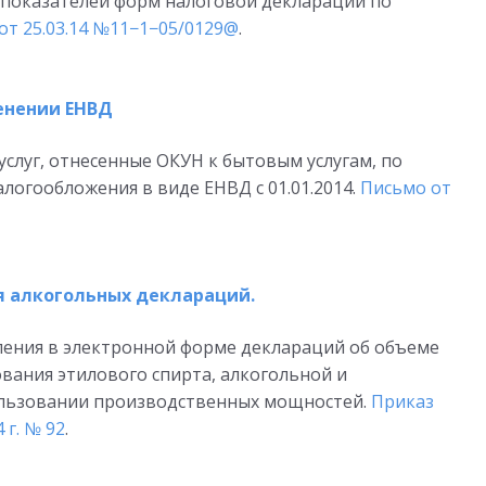
показателей форм налоговой декларации по
т 25.03.14 №11−1−05/0129@
.
енении ЕНВД
слуг, отнесенные ОКУН к бытовым услугам, по
логообложения в виде ЕНВД с 01.01.2014.
Письмо от
я алкогольных деклараций.
ления в электронной форме деклараций об объеме
ования этилового спирта, алкогольной и
ользовании производственных мощностей.
Приказ
 г. № 92
.