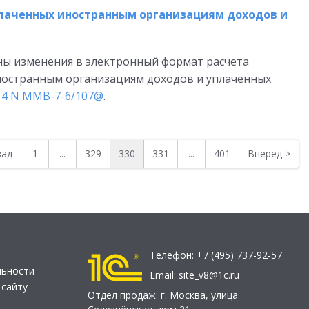
лаченных иностранным организациям доходов и
ены изменения в электронный формат расчета
ностранным организациям доходов и уплаченных
014 N ММВ-7-6/107@
.
зад
1
...
329
330
331
...
401
Вперед
>
Телефон:
+7 (495) 737-92-57
льности
Email:
site_v8@1c.ru
 сайту
Отдел продаж:
г. Москва
,
улица