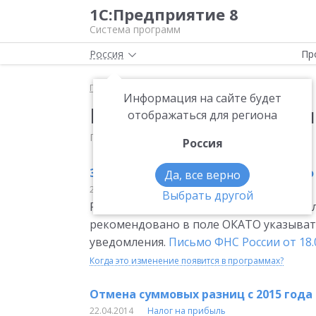
1С:Предприятие 8
Система программ
Россия
Пр
Главная
Мониторинг законодательства
Информация на сайте будет
Новости законодател
отображаться для региона
Последнее обновление: 7 августа 2026
Россия
Заполнение ОКТМО в уведомлении о
Да, все верно
25.04.2014
Классификаторы
Выбрать другой
Разъяснен порядок заполнения Уведомл
рекомендовано в поле ОКАТО указыват
уведомления.
Письмо ФНС России от 18.
Когда это изменение появится в программах?
Отмена суммовых разниц с 2015 года
22.04.2014
Налог на прибыль