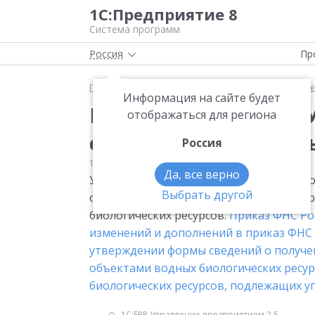
1С:Предприятие 8
Система программ
Россия
Пр
Главная
Мониторинг законодательства
Прочее
Информация на сайте будет
Водные биоресурсы. 
отображаться для региона
сведений о полученн
Россия
10.09.2010
Прочее
Да, все верно
Утверждена новая форма сведений о по
Выбрать другой
объектами водных биологических ресур
биологических ресурсов.
Приказ ФНС Рос
изменений и дополнений в приказ ФНС Р
утверждении формы сведений о получе
объектами водных биологических ресур
биологических ресурсов, подлежащих уп
1С:ERP Управление предприятием 2.5