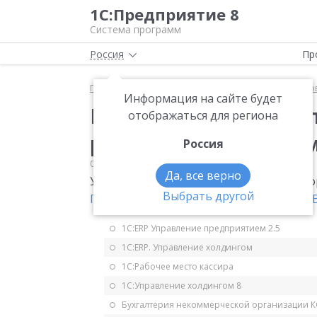
1С:Предприятие 8
Система программ
Россия
Пр
Главная
Мониторинг законодательства
Страхо
Информация на сайте будет
Новые форма, формат
отображаться для региона
расчета по страховы
Россия
09.10.2019
Страховые взносы
Да, все верно
Утверждены новые форма, формат и по
Выбрать другой
Приказ ФНС России от 18.09.2019 № ММ
1С:ERP Управление предприятием 2.5
1С:ERP. Управление холдингом
1С:Рабочее место кассира
1С:Управление холдингом 8
Бухгалтерия некоммерческой организации 