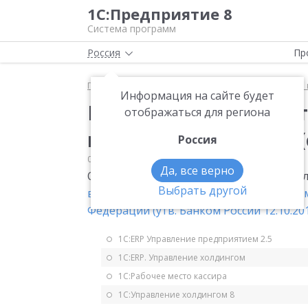
1С:Предприятие 8
Система программ
Россия
Пр
Главная
Мониторинг законодательства
Банк и 
Информация на сайте будет
Платежные документы
отображаться для региона
платежным агентом (с
Россия
03.02.2012
Банк и касса
Да, все верно
Обеспечение ведения кассовой книги пл
Выбрать другой
ведения кассовых операций с банкнота
Федерации (утв. Банком России 12.10.201
1С:ERP Управление предприятием 2.5
1С:ERP. Управление холдингом
1С:Рабочее место кассира
1С:Управление холдингом 8