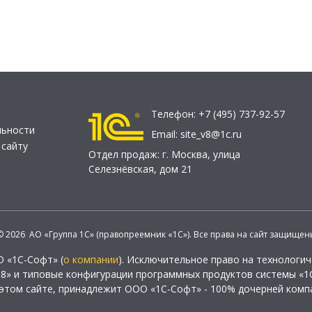
Телефон:
+7 (495) 737-92-57
льности
Email:
site_v8@1c.ru
 сайту
Отдел продаж:
г. Москва
,
улица
Селезнёвская, дом 21
© 2026 АО «Группа 1С» (правопреемник «1С»). Все права на сайт защищен
О «1С-Софт» (
о компании
). Исключительное право на технологи
 8» и типовые конфигурации программных продуктов системы «1С
этом сайте, принадлежит ООО «1С-Софт» - 100% дочерней комп