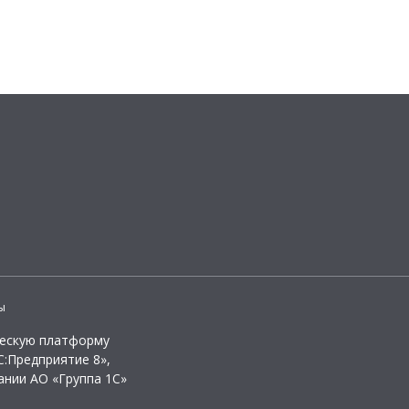
ы
ческую платформу
:Предприятие 8»,
ании АО «Группа 1С»