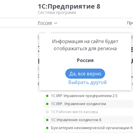
1С:Предприятие 8
Система программ
Россия
Пр
Главная
Мониторинг законодательства
Единый
Информация на сайте будет
Заполнение уведомле
отображаться для региона
налогов, авансовых п
Россия
01.04.2022
Единый налоговый счет
Да, все верно
Заполнение уведомления об исчисленны
Выбрать другой
страховых взносов.
Приказ ФНС России о
1С:ERP Управление предприятием 2.5
1С:ERP. Управление холдингом
1С:Рабочее место кассира
1С:Управление холдингом 8
Бухгалтерия некоммерческой организации 