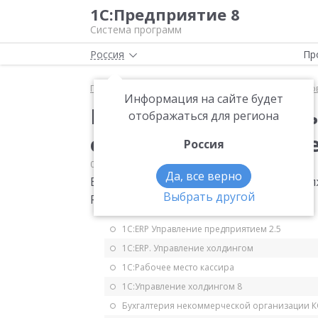
1С:Предприятие 8
Система программ
Россия
Пр
Главная
Мониторинг законодательства
Страхо
Информация на сайте будет
В Расчете по страхо
отображаться для региона
отрицательных знач
Россия
05.09.2017
Страховые взносы
Да, все верно
В Расчете по страховым взносам не до
Выбрать другой
России от 24.08.2017 N БС-4-11/16793@.
1С:ERP Управление предприятием 2.5
1С:ERP. Управление холдингом
1С:Рабочее место кассира
1С:Управление холдингом 8
Бухгалтерия некоммерческой организации 