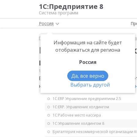
1С:Предприятие 8
Система программ
Россия
Пр
Главная
Мониторинг законодательства
Имущес
Информация на сайте будет
Изменения в порядок
отображаться для региона
налога
Россия
13.01.2016
Имущественные налоги
Да, все верно
Если транспортное средство снято с учет
Выбрать другой
новый собственник.
Федеральный закон 
1С:ERP Управление предприятием 2.5
1С:ERP. Управление холдингом
1С:Рабочее место кассира
1С:Управление холдингом 8
Бухгалтерия некоммерческой организации 