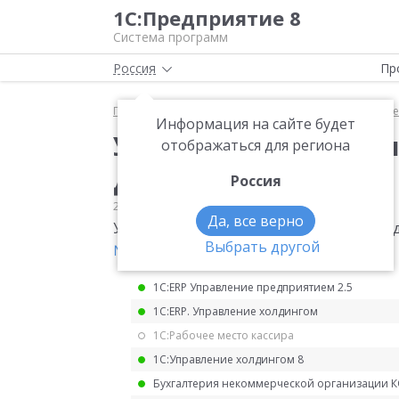
1С:Предприятие 8
Система программ
Россия
Пр
Главная
Мониторинг законодательства
Прочее
Информация на сайте будет
Уточнение контроль
отображаться для региона
декларации по НДД
Россия
23.08.2022
Прочее
Да, все верно
Уточнение контрольных соотношений 
Выбрать другой
№ СД-4-3/10661@
.
1С:ERP Управление предприятием 2.5
1С:ERP. Управление холдингом
1С:Рабочее место кассира
1С:Управление холдингом 8
Бухгалтерия некоммерческой организации 