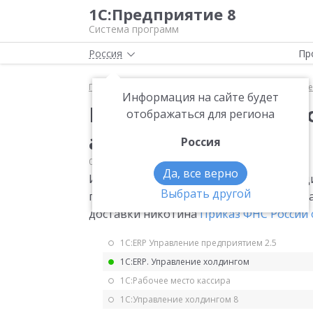
1С:Предприятие 8
Система программ
Россия
Пр
Главная
Мониторинг законодательства
Прочее
Информация на сайте будет
Изменение формы и 
отображаться для региона
акцизам на табак
Россия
02.11.2020
Прочее
Да, все верно
Изменение формы и формата декларации
Выбрать другой
продукцию, электронные системы доста
доставки никотина
Приказ ФНС России о
1С:ERP Управление предприятием 2.5
1С:ERP. Управление холдингом
1С:Рабочее место кассира
1С:Управление холдингом 8