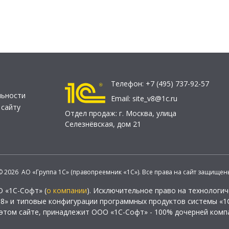
Телефон:
+7 (495) 737-92-57
льности
Email:
site_v8@1c.ru
 сайту
Отдел продаж:
г. Москва
,
улица
Селезнёвская, дом 21
© 2026 АО «Группа 1С» (правопреемник «1С»). Все права на сайт защищен
О «1С-Софт» (
о компании
). Исключительное право на технологи
 8» и типовые конфигурации программных продуктов системы «1С
этом сайте, принадлежит ООО «1С-Софт» - 100% дочерней комп