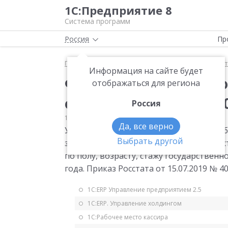
1С:Предприятие 8
Система программ
Россия
Пр
Главная
Мониторинг законодательства
Статис
Информация на сайте будет
Форма статистическо
отображаться для региона
отчета на 1 октября 2
Россия
17.07.2019
Статистика
Да, все верно
Утверждена форма статистического наб
Выбрать другой
замещавших государственные должност
по полу, возрасту, стажу государственн
года. Приказ Росстата от 15.07.2019 № 40
1С:ERP Управление предприятием 2.5
1С:ERP. Управление холдингом
1С:Рабочее место кассира