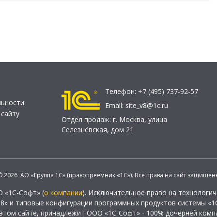
Телефон:
+7 (495) 737-92-57
льности
Email:
site_v8@1c.ru
 сайту
Отдел продаж:
г. Москва
,
улица
Селезнёвская, дом 21
© 2026 АО «Группа 1С» (правопреемник «1С»). Все права на сайт защищен
О «1С-Софт» (
о компании
). Исключительное право на технологи
 8» и типовые конфигурации программных продуктов системы «1С
этом сайте, принадлежит ООО «1С-Софт» - 100% дочерней комп