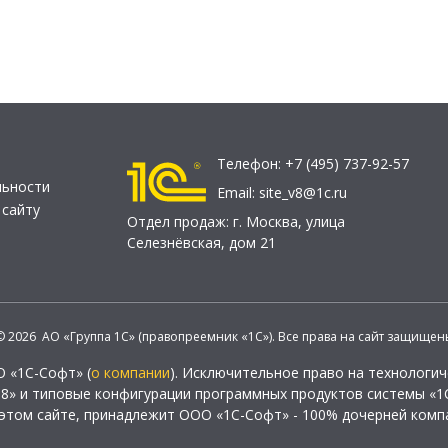
Телефон:
+7 (495) 737-92-57
льности
Email:
site_v8@1c.ru
 сайту
Отдел продаж:
г. Москва
,
улица
Селезнёвская, дом 21
© 2026 АО «Группа 1С» (правопреемник «1С»). Все права на сайт защищен
О «1С-Софт» (
о компании
). Исключительное право на технологи
 8» и типовые конфигурации программных продуктов системы «1С
этом сайте, принадлежит ООО «1С-Софт» - 100% дочерней комп