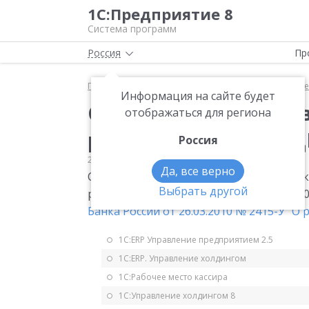
1С:Предприятие 8
Система программ
Россия
Пр
Главная
Мониторинг законодательства
Прочее
Информация на сайте будет
Ставка рефинансиров
отображаться для региона
рефинансирования ЦБ 
Россия
26.03.2010
Прочее
Да, все верно
С 29 марта 2010 года Центральный банк
Выбрать другой
рефинансирования. Она уменьшена на 0,
Банка России от 26.03.2010 № 2415-У "О
1С:ERP Управление предприятием 2.5
1С:ERP. Управление холдингом
1С:Рабочее место кассира
1С:Управление холдингом 8