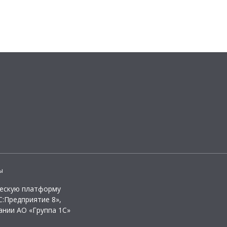
ы
ческую платформу
:Предприятие 8»,
ании АО «Группа 1С»