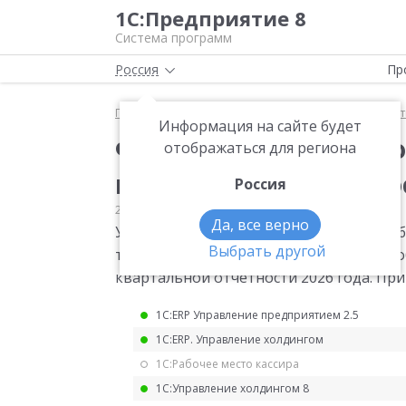
1С:Предприятие 8
Система программ
Россия
Пр
Главная
Мониторинг законодательства
Статис
Информация на сайте будет
Форма статистическо
отображаться для региона
квартальной отчетнос
Россия
23.07.2025
Статистика
Да, все верно
Утверждена форма статистического наб
Выбрать другой
труда работников сферы социального о
квартальной отчетности 2026 года. Прик
1С:ERP Управление предприятием 2.5
1С:ERP. Управление холдингом
1С:Рабочее место кассира
1С:Управление холдингом 8