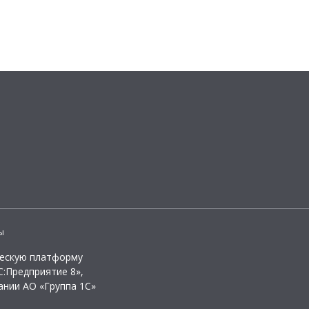
ы
ческую платформу
:Предприятие 8»,
ании АО «Группа 1С»