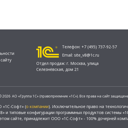
Телефон:
+7 (495) 737-92-57
льности
Email:
site_v8@1c.ru
 сайту
Отдел продаж:
г. Москва
,
улица
Селезнёвская, дом 21
© 2026 АО «Группа 1С» (правопреемник «1С»). Все права на сайт защищен
О «1С-Софт» (
о компании
). Исключительное право на технологи
 8» и типовые конфигурации программных продуктов системы «1С
этом сайте, принадлежит ООО «1С-Софт» - 100% дочерней комп