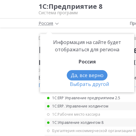
1С:Предприятие 8
Система программ
Россия
Пр
Главная
Мониторинг законодательства
Страхо
Информация на сайте будет
Единая предельная в
отображаться для региона
исчисления страховых 
Россия
30.11.2022
Страховые взносы
Да, все верно
Единая предельная величина базы для ис
Выбрать другой
Постановление Правительства от 25.11.
1С:ERP Управление предприятием 2.5
1С:ERP. Управление холдингом
1С:Рабочее место кассира
1С:Управление холдингом 8
Бухгалтерия некоммерческой организации 