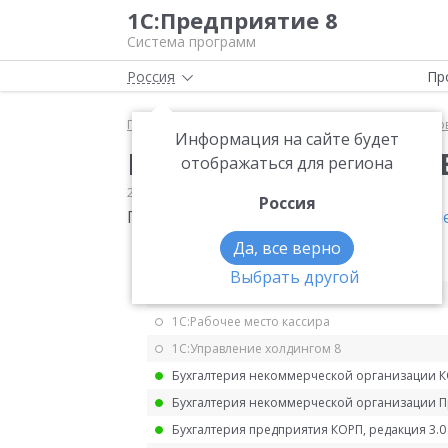
1С:Предприятие 8
Система программ
Россия
Пр
Главная
Мониторинг законодательства
Страхо
Информация на сайте будет
Изменение формата 
отображаться для региона
23.12.2025
Страховые взносы
Россия
Приказ СФР от 17.11.2025 № 1463
Измене
Да, все верно
1С:ERP Управление предприятием 2.5
Выбрать другой
1С:ERP. Управление холдингом
1С:Рабочее место кассира
1С:Управление холдингом 8
Бухгалтерия некоммерческой организации 
Бухгалтерия некоммерческой организации 
Бухгалтерия предприятия КОРП, редакция 3.0