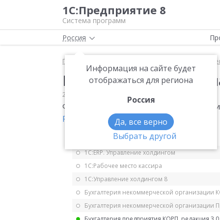
1С:Предприятие 8
Система программ
Россия
Пр
Главная
Мониторинг законодательства
Имущес
Информация на сайте будет
КС к декларации по 
отображаться для региона
22.11.2019
Имущественные налоги
Россия
ФНС привела контрольные соотношения
России от 15.11.2019 № БС-4-21/23253@
.
Да, все верно
Выбрать другой
1С:ERP Управление предприятием 2.5
1С:ERP. Управление холдингом
1С:Рабочее место кассира
1С:Управление холдингом 8
Бухгалтерия некоммерческой организации 
Бухгалтерия некоммерческой организации 
Бухгалтерия предприятия КОРП, редакция 3.0