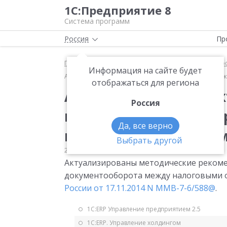
1С:Предприятие 8
Система программ
Россия
Пр
Главная
Мониторинг законодательства
Электр
Информация на сайте будет
Актуализирован электронный документооборот меж
отображаться для региона
Актуализирован эле
Россия
между налоговыми о
Да, все верно
налогоплательщика
Выбрать другой
21.11.2014
Электронный документооборот
Актуализированы методические рекоме
документооборота между налоговыми 
России от 17.11.2014 N ММВ-7-6/588@
.
1С:ERP Управление предприятием 2.5
1С:ERP. Управление холдингом