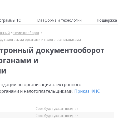
ограммы 1С
Платформа и технологии
Поддержка 
онный документооборот
ду налоговыми органами и налогоплательщиками
ктронный документооборот
рганами и
ми
ндации по организации электронного
органами и налогоплательщиками.
Приказ ФНС
Срок будет указан позднее
Срок будет указан позднее