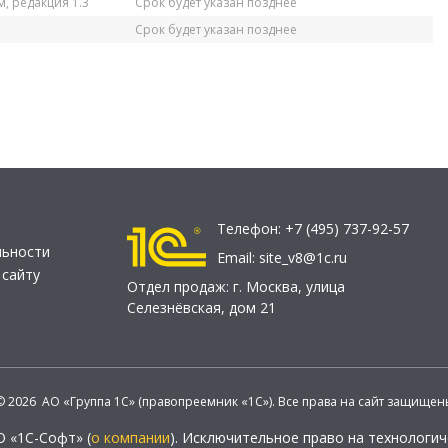
, редакция 1.3
Срок будет указан позднее
Срок будет указан позднее
Телефон:
+7 (495) 737-92-57
льности
Email:
site_v8@1c.ru
 сайту
Отдел продаж:
г. Москва
,
улица
Селезнёвская, дом 21
© 2026 АО «Группа 1С» (правопреемник «1С»). Все права на сайт защищен
О «1С-Софт» (
о компании
). Исключительное право на технологи