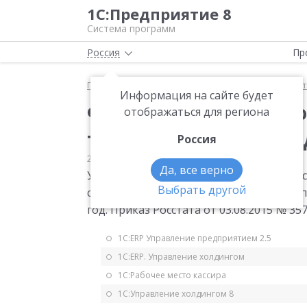
1С:Предприятие 8
Система программ
Россия
Пр
Главная
Мониторинг законодательства
Статис
Информация на сайте будет
Форма статистическо
отображаться для региона
технология за 2015 го
Россия
23.09.2014
Статистика
Да, все верно
Утверждена годовая форма статистичес
Выбрать другой
создании и использовании передовых п
год. Приказ Росстата от 03.08.2015 № 357.
1С:ERP Управление предприятием 2.5
1С:ERP. Управление холдингом
1С:Рабочее место кассира
1С:Управление холдингом 8