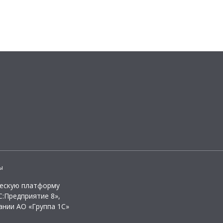
ы
ческую платформу
:Предприятие 8»,
ании АО «Группа 1С»