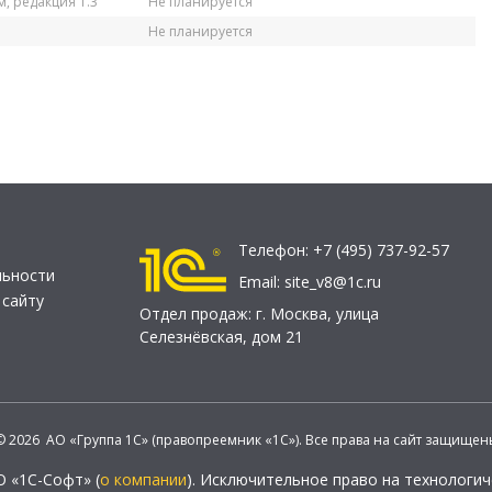
, редакция 1.3
Не планируется
Не планируется
Телефон:
+7 (495) 737-92-57
льности
Email:
site_v8@1c.ru
 сайту
Отдел продаж:
г. Москва
,
улица
Селезнёвская, дом 21
© 2026 АО «Группа 1С» (правопреемник «1С»). Все права на сайт защищен
О «1С-Софт» (
о компании
). Исключительное право на технологи