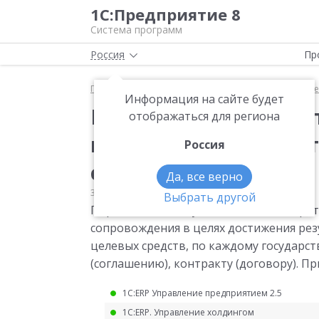
1С:Предприятие 8
Система программ
Россия
Пр
Главная
Мониторинг законодательства
Прочее
Информация на сайте будет
Порядок ведения учет
отображаться для региона
произведенных учас
Россия
сопровождения
Да, все верно
30.12.2021
Прочее
Выбрать другой
Порядок ведения учета доходов, затра
сопровождения в целях достижения рез
целевых средств, по каждому государс
(соглашению), контракту (договору). Пр
1С:ERP Управление предприятием 2.5
1С:ERP. Управление холдингом