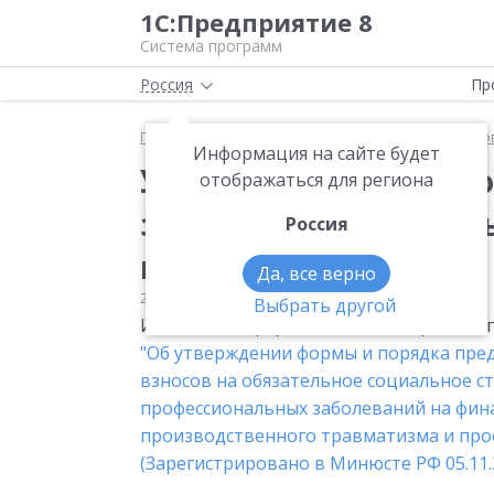
1С:Предприятие 8
Система программ
Россия
Пр
Главная
Мониторинг законодательства
Страхо
Информация на сайте будет
Утверждена новая фо
отображаться для региона
заполнения по испол
Россия
несчастных сл
Да, все верно
22.10.2008
Страховые взносы
Выбрать другой
Изменены и форма отчета, и порядок е
"Об утверждении формы и порядка пред
взносов на обязательное социальное ст
профессиональных заболеваний на фи
производственного травматизма и про
(Зарегистрировано в Минюсте РФ 05.11.2