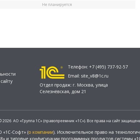
Не планируется
Телефон:
+7 (495) 737-92-57
льности
Email:
site_v8@1c.ru
 сайту
Отдел продаж:
г. Москва
,
улица
Селезнёвская, дом 21
© 2026 АО «Группа 1С» (правопреемник «1С»). Все права на сайт защищен
О «1С-Софт» (
о компании
). Исключительное право на технологи
 8» и типовые конфигурации программных продуктов системы «1С