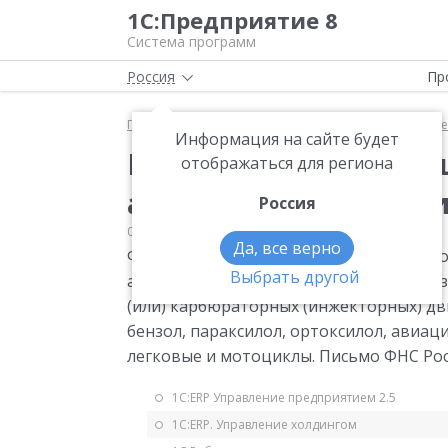
1С:Предприятие 8
Система программ
Россия
Пр
Главная
Мониторинг законодательства
Прочее
Информация на сайте будет
Контрольные соотнош
отображаться для региона
акцизам на автомоб
Россия
06.03.2017
Прочее
Да, все верно
ФНС рекомендует использовать контро
Выбрать другой
акцизам на автомобильный бензин, диз
(или) карбюраторных (инжекторных) дв
бензол, параксилол, ортоксилол, авиа
легковые и мотоциклы. Письмо ФНС Росс
1С:ERP Управление предприятием 2.5
1С:ERP. Управление холдингом