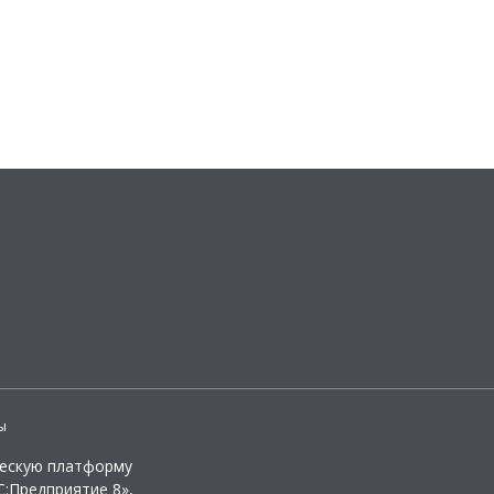
ы
ческую платформу
:Предприятие 8»,