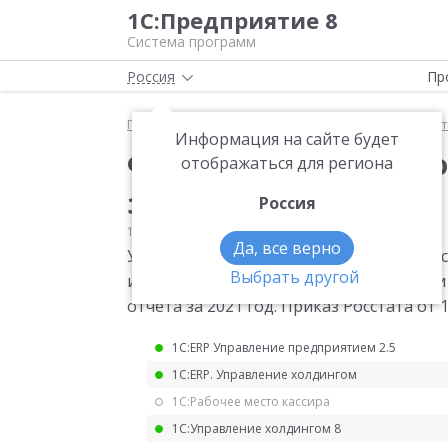
1С:Предприятие 8
Система программ
Россия
Пр
Главная
Мониторинг законодательства
Статис
Информация на сайте будет
Форма статистическ
отображаться для региона
за 2021 год (2)
Россия
19.11.2021
Статистика
Да, все верно
Утверждена годовая форма статистиче
Выбрать другой
использовании цифровых технологий и п
отчета за 2021 год. Приказ Росстата от 1
1С:ERP Управление предприятием 2.5
1С:ERP. Управление холдингом
1С:Рабочее место кассира
1С:Управление холдингом 8