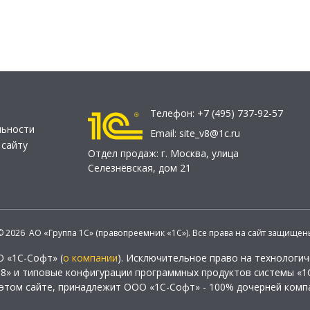
Телефон:
+7 (495) 737-92-57
льности
Email:
site_v8@1c.ru
 сайту
Отдел продаж:
г. Москва
,
улица
Селезнёвская, дом 21
© 2026 АО «Группа 1С» (правопреемник «1С»). Все права на сайт защищен
О «1С-Софт» (
о компании
). Исключительное право на технологи
 8» и типовые конфигурации программных продуктов системы «1С
этом сайте, принадлежит ООО «1С-Софт» - 100% дочерней комп