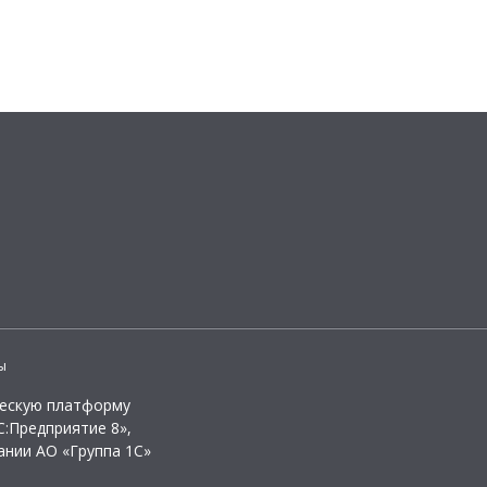
ы
ческую платформу
:Предприятие 8»,
ании АО «Группа 1С»