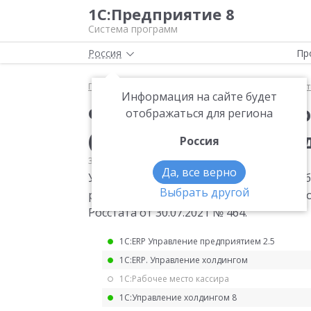
1С:Предприятие 8
Система программ
Россия
Пр
Главная
Мониторинг законодательства
Статис
Информация на сайте будет
Форма статистическо
отображаться для региона
(ресурсы) для 2022 го
Россия
30.07.2021
Статистика
Да, все верно
Утверждена форма статистического наб
Выбрать другой
ресурсоснабжающих организаций в усло
Росстата от 30.07.2021 № 464.
1С:ERP Управление предприятием 2.5
1С:ERP. Управление холдингом
1С:Рабочее место кассира
1С:Управление холдингом 8