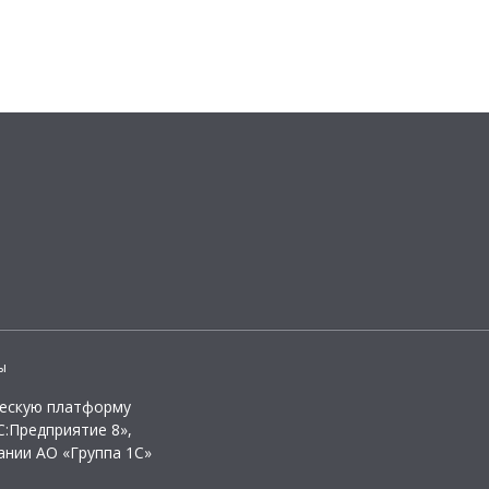
ы
ческую платформу
:Предприятие 8»,
ании АО «Группа 1С»