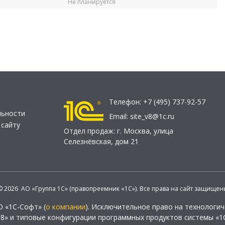
Не планируется
Телефон:
+7 (495) 737-92-57
льности
Email:
site_v8@1c.ru
 сайту
Отдел продаж:
г. Москва
,
улица
Селезнёвская, дом 21
© 2026 АО «Группа 1С» (правопреемник «1С»). Все права на сайт защищен
О «1С-Софт» (
о компании
). Исключительное право на технологи
 8» и типовые конфигурации программных продуктов системы «1С