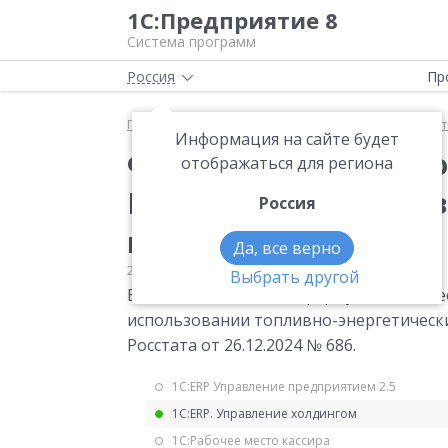
1С:Предприятие 8
Система программ
Россия
Пр
Главная
Мониторинг законодательства
Статис
Информация на сайте будет
Форма статистическо
отображаться для региона
Изменения порядка з
Россия
год
Да, все верно
27.12.2024
Статистика
Выбрать другой
Внесены изменения в форму статистиче
использовании топливно-энергетических
Росстата от 26.12.2024 № 686.
1С:ERP Управление предприятием 2.5
1С:ERP. Управление холдингом
1С:Рабочее место кассира