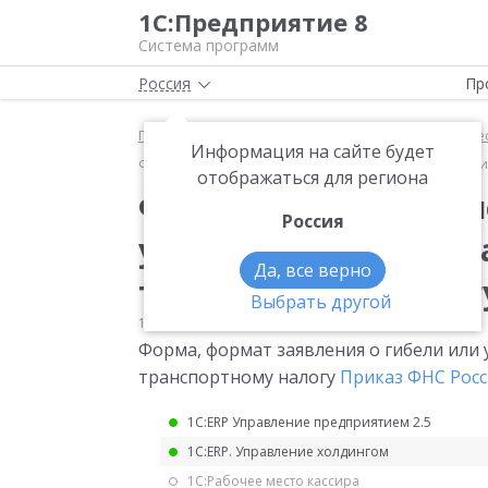
1С:Предприятие 8
Система программ
Россия
Пр
Главная
Мониторинг законодательства
Имущес
Информация на сайте будет
Форма, формат заявления о гибели или уничтожени
отображаться для региона
Форма, формат заявл
Россия
уничтожении объект
Да, все верно
транспортному налог
Выбрать другой
15.03.2021
Имущественные налоги
Форма, формат заявления о гибели или
транспортному налогу
Приказ ФНС Росси
1С:ERP Управление предприятием 2.5
1С:ERP. Управление холдингом
1С:Рабочее место кассира