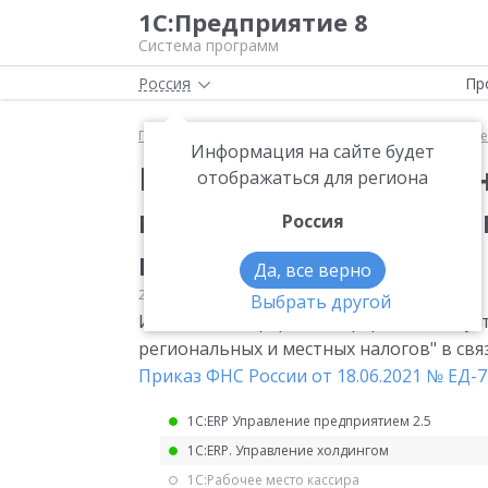
1С:Предприятие 8
Система программ
Россия
Пр
Главная
Мониторинг законодательства
Прочее
Информация на сайте будет
Информация об уста
отображаться для региона
прекращении действ
Россия
налогов
Да, все верно
23.07.2021
Прочее
Выбрать другой
Изменения в форме "Информация об ус
региональных и местных налогов" в свя
Приказ ФНС России от 18.06.2021 № ЕД-
1С:ERP Управление предприятием 2.5
1С:ERP. Управление холдингом
1С:Рабочее место кассира