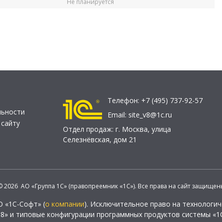
Не планируется
Телефон:
+7 (495) 737-92-57
льности
Email:
site_v8@1c.ru
 сайту
Отдел продаж:
г. Москва
,
улица
Селезнёвская, дом 21
© 2026 АО «Группа 1С» (правопреемник «1С»). Все права на сайт защищен
О «1С-Софт» (
о компании
). Исключительное право на технологи
 8» и типовые конфигурации программных продуктов системы «1С