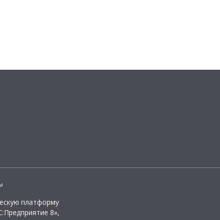
ы
ческую платформу
:Предприятие 8»,