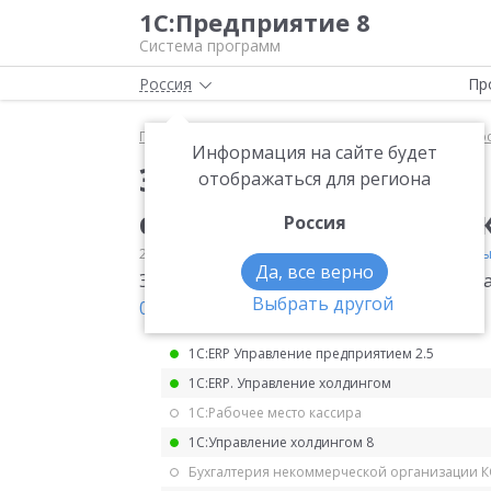
1С:Предприятие 8
Система программ
Россия
Пр
Главная
Мониторинг законодательства
Электр
Информация на сайте будет
Электронная система
отображаться для региона
сфере грузоперевозо
Россия
20.07.2021
Электронные перевозочные документ
Да, все верно
Электронная система обмена документа
Выбрать другой
02.07.2021 № 336-ФЗ.
.
1С:ERP Управление предприятием 2.5
1С:ERP. Управление холдингом
1С:Рабочее место кассира
1С:Управление холдингом 8
Бухгалтерия некоммерческой организации 