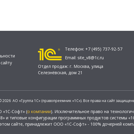
Телефон:
+7 (495) 737-92-57
льности
Email:
site_v8@1c.ru
 сайту
Отдел продаж:
г. Москва
,
улица
Селезнёвская, дом 21
© 2026 АО «Группа 1С» (правопреемник «1С»). Все права на сайт защищен
О «1С-Софт» (
о компании
). Исключительное право на технологи
 8» и типовые конфигурации программных продуктов системы «1С
этом сайте, принадлежит ООО «1С-Софт» - 100% дочерней комп