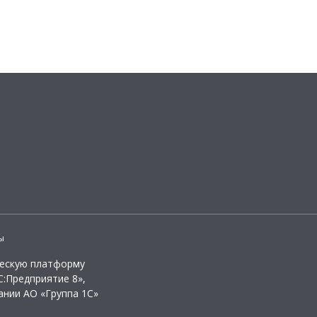
ы
ческую платформу
:Предприятие 8»,
ании АО «Группа 1С»