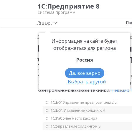
1С:Предприятие 8
Система программ
Россия
Пр
Главная
Мониторинг законодательства
Прочее
Информация на сайте будет
Рекомендуемая форм
отображаться для региона
уменьшении налога П
Россия
06.04.2018
Прочее
Да, все верно
Рекомендуемая форма уведомления об у
Выбрать другой
применением патентной системы налог
контрольно-кассовой техники.
Письмо Ф
1С:ERP Управление предприятием 2.5
1С:ERP. Управление холдингом
1С:Рабочее место кассира
1С:Управление холдингом 8