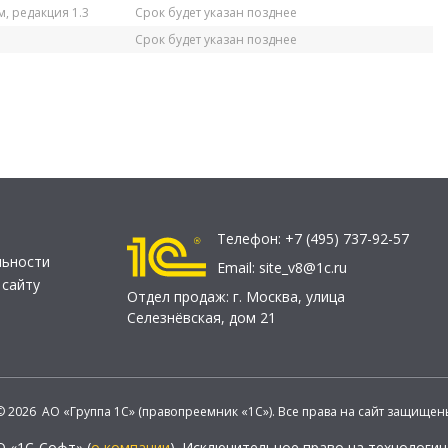
, редакция 1.3
Срок будет указан позднее
Срок будет указан позднее
Телефон:
+7 (495) 737-92-57
льности
Email:
site_v8@1c.ru
 сайту
Отдел продаж:
г. Москва
,
улица
Селезнёвская, дом 21
© 2026 АО «Группа 1С» (правопреемник «1С»). Все права на сайт защищен
О «1С-Софт» (
о компании
). Исключительное право на технологи