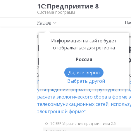
1С:Предприятие 8
Система программ
Россия
Пр
Главная
Мониторинг законодательства
Прочее
Информация на сайте будет
Проект формата и по
отображаться для региона
расчета экологическо
Россия
28.11.2017
Прочее
Да, все верно
Утвердждается формат и порядок предс
Выбрать другой
Проект приказа Федеральной службы по
утверждении формата, структуры, поря
расчёта экологического сбора в форме 
телекоммуникационных сетей, использу
электронной форме"
.
1С:ERP Управление предприятием 2.5