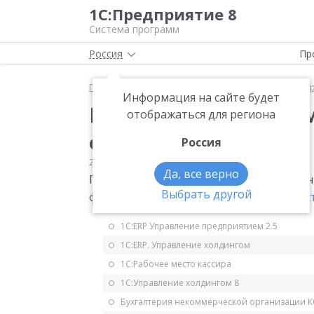
1С:Предприятие 8
Система программ
Россия
Пр
Главная
Мониторинг законодательства
Маркир
Информация на сайте будет
Проведение эксперим
отображаться для региона
фотокамер
Россия
22.05.2019
Маркировка и интеграция
Да, все верно
Правительство утвердило постановлен
Выбрать другой
фотокамер
Постановление Правительств
1С:ERP Управление предприятием 2.5
1С:ERP. Управление холдингом
1С:Рабочее место кассира
1С:Управление холдингом 8
Бухгалтерия некоммерческой организации 