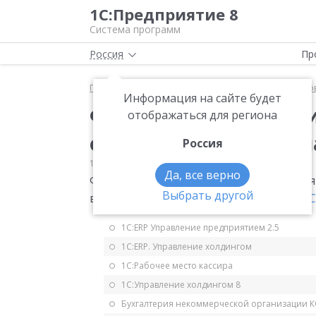
1С:Предприятие 8
Система программ
Россия
Пр
Главная
Мониторинг законодательства
Страхо
Информация на сайте будет
ФНС рекомендует при
отображаться для региона
освобождении от упл
Россия
18.06.2018
Страховые взносы
Да, все верно
ФНС рекомендует применять форму зая
Выбрать другой
взносов.
Письмо ФНС от 07.06.2018 № Б
1С:ERP Управление предприятием 2.5
1С:ERP. Управление холдингом
1С:Рабочее место кассира
1С:Управление холдингом 8
Бухгалтерия некоммерческой организации 