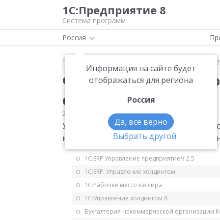
1С:Предприятие 8
Система программ
Россия
Пр
Главная
Мониторинг законодательства
Статис
Информация на сайте будет
Форма статистическо
отображаться для региона
строительство
Россия
23.09.2014
Статистика
Да, все верно
Утверждена годовая форма статистичес
Выбрать другой
наличии основных строительных машин" 
1С:ERP Управление предприятием 2.5
1С:ERP. Управление холдингом
1С:Рабочее место кассира
1С:Управление холдингом 8
Бухгалтерия некоммерческой организации 