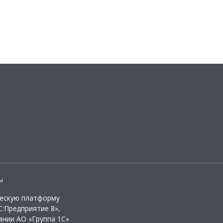
ы
ческую платформу
:Предприятие 8»,
ании АО «Группа 1С»