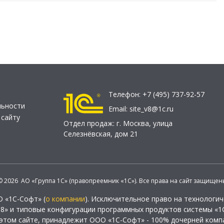
Телефон:
+7 (495) 737-92-57
льности
Email:
site_v8@1c.ru
 сайту
Отдел продаж:
г. Москва
,
улица
Селезнёвская, дом 21
© 2026 АО «Группа 1С» (правопреемник «1С»). Все права на сайт защищен
О «1С-Софт» (
о компании
). Исключительное право на технологи
 8» и типовые конфигурации программных продуктов системы «1С
этом сайте, принадлежит ООО «1С-Софт» - 100% дочерней комп