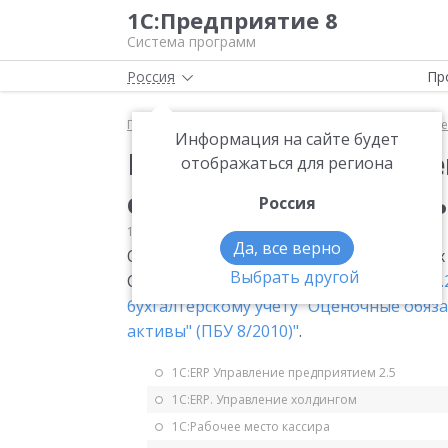
1С:Предприятие 8
Система программ
Россия
Пр
Главная
Мониторинг законодательства
Прочее
Информация на сайте будет
ПБУ 8/2010. Определе
отображаться для региона
оценочных обязатель
Россия
11.08.2011
Прочее
Да, все верно
Определение порядка учета оценочных 
Выбрать другой
См.
текст
).
Приказ Минфина РФ от 13.12.
бухгалтерскому учету "Оценочные обяза
активы" (ПБУ 8/2010)"
.
1С:ERP Управление предприятием 2.5
1С:ERP. Управление холдингом
1С:Рабочее место кассира