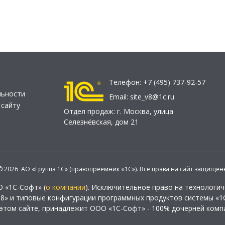
Телефон:
+7 (495) 737-92-57
льности
Email:
site_v8@1c.ru
 сайту
Отдел продаж:
г. Москва
,
улица
Селезнёвская, дом 21
© 2026 АО «Группа 1С» (правопреемник «1С»). Все права на сайт защищен
О «1С-Софт» (
о компании
). Исключительное право на технологи
 8» и типовые конфигурации программных продуктов системы «1С
этом сайте, принадлежит ООО «1С-Софт» - 100% дочерней комп