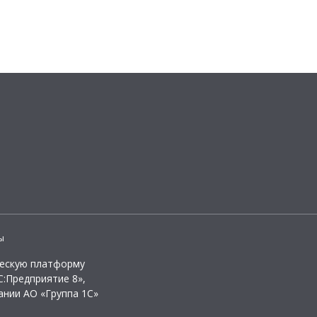
ы
ческую платформу
:Предприятие 8»,
ании АО «Группа 1С»