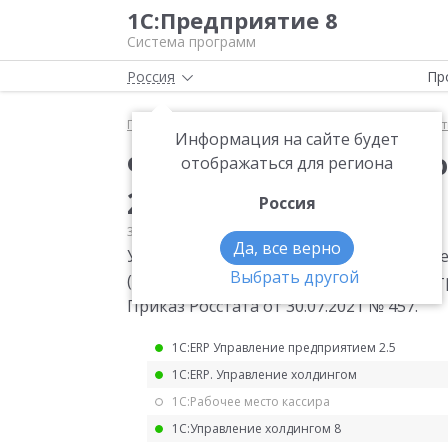
1С:Предприятие 8
Система программ
Россия
Пр
Главная
Мониторинг законодательства
Статис
Информация на сайте будет
Форма статистическо
отображаться для региона
2022 года
Россия
30.07.2021
Статистика
Да, все верно
Утверждена месячная форма статистиче
Выбрать другой
(забастовке) и возобновлении работы т
Приказ Росстата от 30.07.2021 № 457.
1С:ERP Управление предприятием 2.5
1С:ERP. Управление холдингом
1С:Рабочее место кассира
1С:Управление холдингом 8