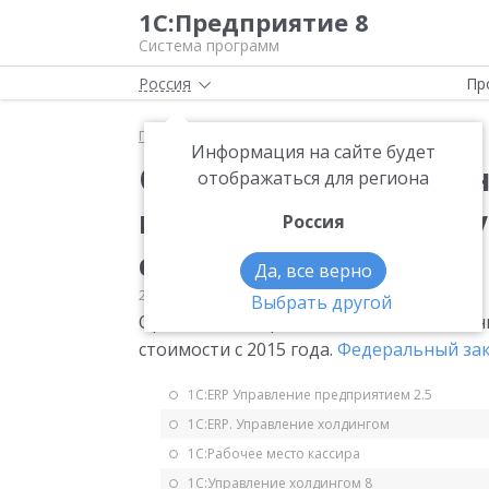
1С:Предприятие 8
Система программ
Россия
Пр
Главная
Мониторинг законодательства
УСН
Информация на сайте будет
Организации примен
отображаться для региона
платить налог на им
Россия
стоимости
Да, все верно
24.03.2014
УСН
Выбрать другой
Организации применяющие УСН должны 
стоимости с 2015 года.
Федеральный зако
1С:ERP Управление предприятием 2.5
1С:ERP. Управление холдингом
1С:Рабочее место кассира
1С:Управление холдингом 8