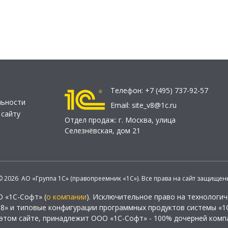
Телефон:
+7 (495) 737-92-57
льности
Email:
site_v8@1c.ru
 сайту
Отдел продаж:
г. Москва
,
улица
Селезнёвская, дом 21
© 2026 АО «Группа 1С» (правопреемник «1С»). Все права на сайт защищен
О «1С-Софт» (
о компании
). Исключительное право на технологи
 8» и типовые конфигурации программных продуктов системы «1С
этом сайте, принадлежит ООО «1С-Софт» - 100% дочерней комп