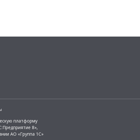
ы
ческую платформу
:Предприятие 8»,
ании АО «Группа 1С»