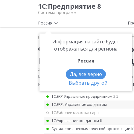
1С:Предприятие 8
Система программ
Россия
Пр
Главная
Мониторинг законодательства
Статис
Информация на сайте будет
Форма статистическо
отображаться для региона
Изменения в форме дл
Россия
21.04.2025
Статистика
Да, все верно
Изменения (2) в форме статистического
Выбрать другой
нефинансовые активы" для отчетности в 
1С:ERP Управление предприятием 2.5
1С:ERP. Управление холдингом
1С:Рабочее место кассира
1С:Управление холдингом 8
Бухгалтерия некоммерческой организации 