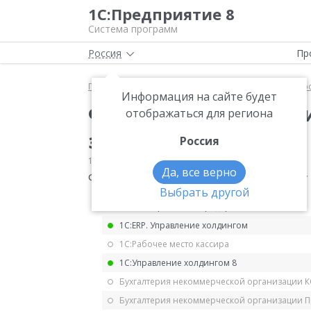
1С:Предприятие 8
Система программ
Россия
Пр
Главная
Мониторинг законодательства
Электр
Информация на сайте будет
Формат представления
отображаться для региона
электронной форме
Россия
13.01.2023
Электронный документооборот
Да, все верно
Формат представления счета на оплату
Выбрать другой
1С:ERP Управление предприятием 2.5
1С:ERP. Управление холдингом
1С:Рабочее место кассира
1С:Управление холдингом 8
Бухгалтерия некоммерческой организации 
Бухгалтерия некоммерческой организации 