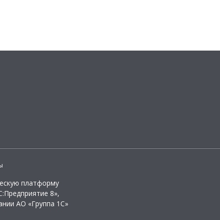
ы
ческую платформу
:Предприятие 8»,
ании АО «Группа 1С»