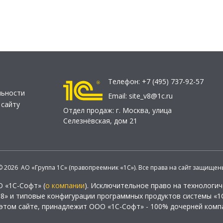
Телефон:
+7 (495) 737-92-57
льности
Email:
site_v8@1c.ru
 сайту
Отдел продаж:
г. Москва
,
улица
Селезнёвская, дом 21
© 2026 АО «Группа 1С» (правопреемник «1С»). Все права на сайт защищен
О «1С-Софт» (
о компании
). Исключительное право на технологи
 8» и типовые конфигурации программных продуктов системы «1С
этом сайте, принадлежит ООО «1С-Софт» - 100% дочерней комп