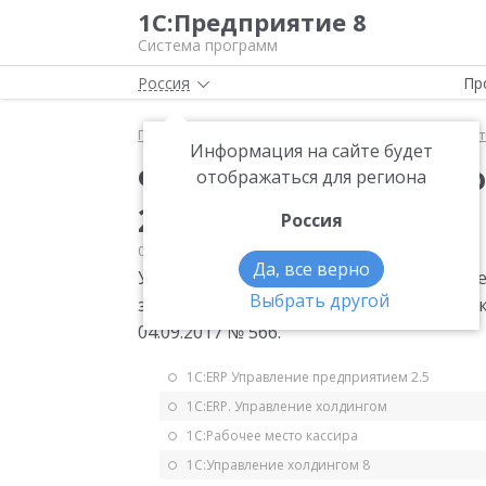
1С:Предприятие 8
Система программ
Россия
Пр
Главная
Мониторинг законодательства
Статис
Информация на сайте будет
Форма статистическо
отображаться для региона
2018 года
Россия
04.09.2017
Статистика
Да, все верно
Утверждена месячная форма статистиче
Выбрать другой
заработной плате и движении работнико
04.09.2017 № 566.
1С:ERP Управление предприятием 2.5
1С:ERP. Управление холдингом
1С:Рабочее место кассира
1С:Управление холдингом 8