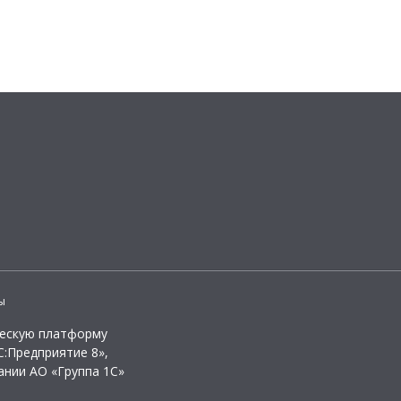
ы
ческую платформу
:Предприятие 8»,
ании АО «Группа 1С»