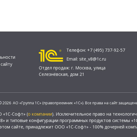
Телефон:
+7 (495) 737-92-57
льности
Email:
site_v8@1c.ru
 сайту
Отдел продаж:
г. Москва
,
улица
Селезнёвская, дом 21
© 2026 АО «Группа 1С» (правопреемник «1С»). Все права на сайт защищен
О «1С-Софт» (
о компании
). Исключительное право на технологи
 8» и типовые конфигурации программных продуктов системы «1С
этом сайте, принадлежит ООО «1С-Софт» - 100% дочерней комп