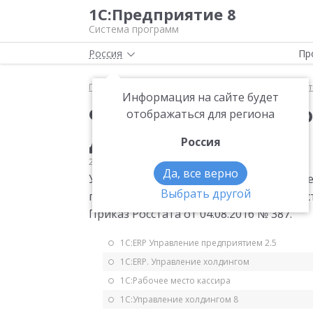
1С:Предприятие 8
Система программ
Россия
Пр
Главная
Мониторинг законодательства
Статис
Информация на сайте будет
Форма статистическо
отображаться для региона
для 2017 года
Россия
21.09.2014
Статистика
Да, все верно
Утверждена месячная форма статистиче
Выбрать другой
производстве и отгрузке сельскохозяйс
Приказ Росстата от 04.08.2016 № 387.
1С:ERP Управление предприятием 2.5
1С:ERP. Управление холдингом
1С:Рабочее место кассира
1С:Управление холдингом 8