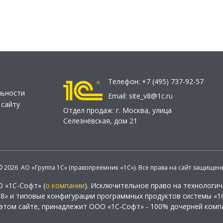
Телефон:
+7 (495) 737-92-57
льности
Email:
site_v8@1c.ru
 сайту
Отдел продаж:
г. Москва
,
улица
Селезнёвская, дом 21
© 2026 АО «Группа 1С» (правопреемник «1С»). Все права на сайт защищен
О «1С-Софт» (
о компании
). Исключительное право на технологи
 8» и типовые конфигурации программных продуктов системы «1С
этом сайте, принадлежит ООО «1С-Софт» - 100% дочерней комп