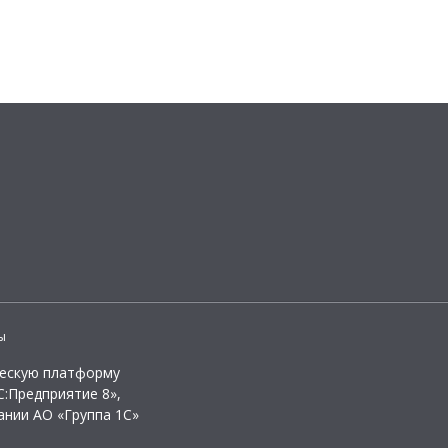
ы
ческую платформу
:Предприятие 8»,
ании АО «Группа 1С»