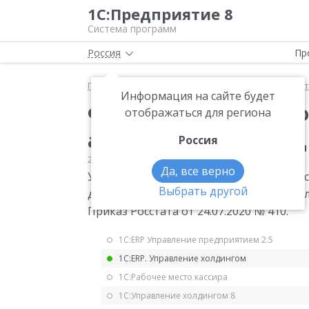
1С:Предприятие 8
Система программ
Россия
Пр
Главная
Мониторинг законодательства
Статис
Информация на сайте будет
Форма статистическо
отображаться для региона
автотранс за 2020 год
Россия
24.07.2020
Статистика
Да, все верно
Утверждена годовая форма статистичес
Выбрать другой
деятельности пассажирского автомобиль
Приказ Росстата от 24.07.2020 № 410.
1С:ERP Управление предприятием 2.5
1С:ERP. Управление холдингом
1С:Рабочее место кассира
1С:Управление холдингом 8