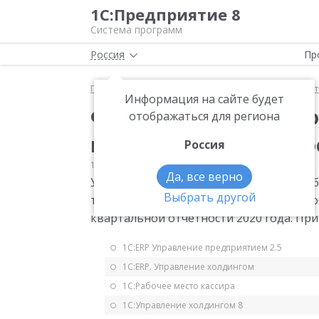
1С:Предприятие 8
Система программ
Россия
Пр
Главная
Мониторинг законодательства
Статис
Информация на сайте будет
Форма статистическо
отображаться для региона
квартальной отчетнос
Россия
17.07.2019
Статистика
Да, все верно
Утверждена форма статистического наб
Выбрать другой
труда работников сферы социального о
квартальной отчетности 2020 года. Прика
1С:ERP Управление предприятием 2.5
1С:ERP. Управление холдингом
1С:Рабочее место кассира
1С:Управление холдингом 8