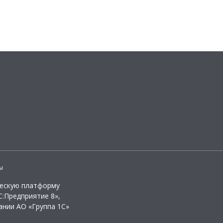
ы
ческую платформу
:Предприятие 8»,
ании АО «Группа 1С»