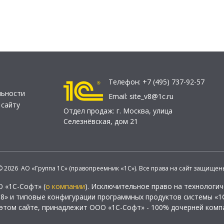
Телефон:
+7 (495) 737-92-57
льности
Email:
site_v8@1c.ru
 сайту
Отдел продаж:
г. Москва
,
улица
Селезнёвская, дом 21
© 2026 АО «Группа 1С» (правопреемник «1С»). Все права на сайт защищен
О «1С-Софт» (
о компании
). Исключительное право на технологи
 8» и типовые конфигурации программных продуктов системы «1С
этом сайте, принадлежит ООО «1С-Софт» - 100% дочерней комп