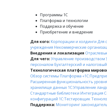
Программы 1С
Платформа и технологии
Поддержка и обучение
Приобретение и внедрение
Для кого:
Корпорации и холдинги
Для 
учреждения
Некоммерческие организа
Внедрения и локализация
Отраслевы
Для чего:
Управление производством
персоналом
Бухгалтерский и налоговый
Технологическая платформа мировог
Обзор системы
Платформа «1С:Предпри
Расширенная функциональность уровн
хранилище данных
1С:Управление лан
Стандартные библиотеки
Интеграция
С
конфигураций
1С:Тестировщик
Техноло
Поддержка:
Мониторинг законодател