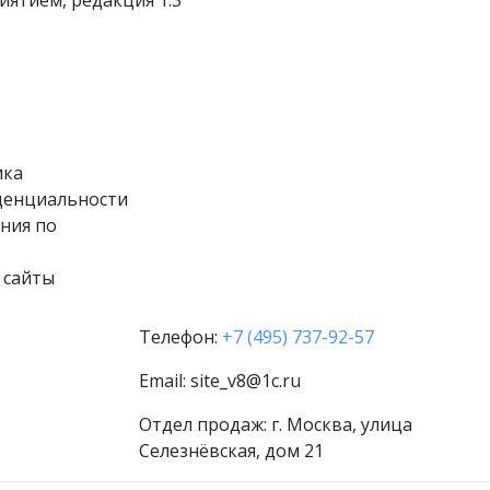
ятием, редакция 1.3
ика
денциальности
ния по
 сайты
Телефон:
+7 (495) 737-92-57
Email:
site_v8@1c.ru
Отдел продаж:
г. Москва
,
улица
Селезнёвская, дом 21