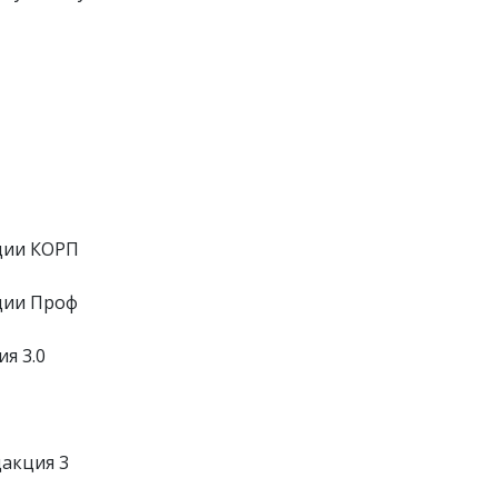
ции КОРП
ции Проф
я 3.0
дакция 3