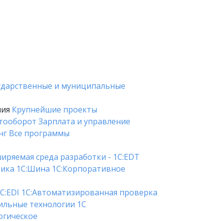
ударственные и муниципальные
ния
Крупнейшие проекты
тооборот
Зарплата и управление
нг
Все программы
иряемая среда разработки - 1C:EDT
тика
1С:Шина
1С:Корпоративное
C:EDI
1С:Автоматизированная проверка
льные технологии 1С
гическое