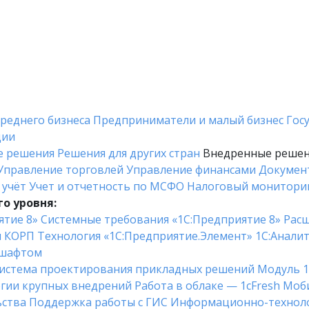
среднего бизнеса
Предприниматели и малый бизнес
Гос
ции
е решения
Решения для других стран
Внедренные реше
Управление торговлей
Управление финансами
Докумен
 учёт
Учет и отчетность по МСФО
Налоговый монитори
о уровня:
ятие 8»
Системные требования «1С:Предприятие 8»
Расш
я КОРП
Технология «1С:Предприятие.Элемент»
1C:Анали
дшафтом
истема проектирования прикладных решений
Модуль 1
гии крупных внедрений
Работа в облаке — 1cFresh
Моби
ьства
Поддержка работы с ГИС
Информационно-техноло