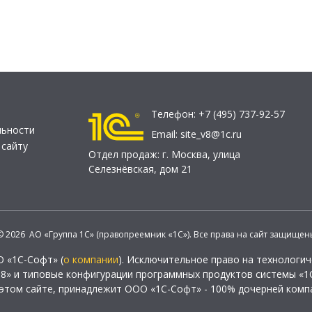
Телефон:
+7 (495) 737-92-57
льности
Email:
site_v8@1c.ru
 сайту
Отдел продаж:
г. Москва
,
улица
Селезнёвская, дом 21
© 2026 АО «Группа 1С» (правопреемник «1С»). Все права на сайт защищен
О «1С-Софт» (
о компании
). Исключительное право на технологи
 8» и типовые конфигурации программных продуктов системы «1С
этом сайте, принадлежит ООО «1С-Софт» - 100% дочерней комп