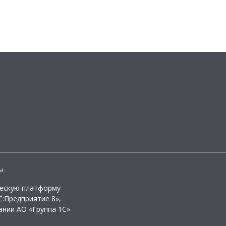
ы
ческую платформу
:Предприятие 8»,
ании АО «Группа 1С»