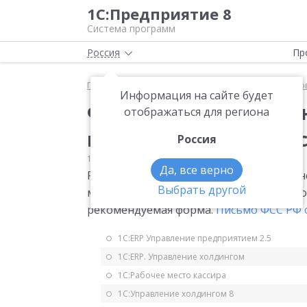
1С:Предприятие 8
Система программ
Россия
Пр
Главная
Мониторинг законодательства
Страхо
Информация на сайте будет
ФСС РФ рекомендован
отображаться для региона
использованию сред
Россия
11.09.2015
Страховые взносы
Да, все верно
Рекомендована форма отчета на финанс
Выбрать другой
мер по сокращению травматизма и про
рекомендуемая форма.
Письмо ФСС РФ о
1С:ERP Управление предприятием 2.5
1С:ERP. Управление холдингом
1С:Рабочее место кассира
1С:Управление холдингом 8