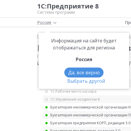
1С:Предприятие 8
Система программ
Россия
Пр
Главная
Мониторинг законодательства
Оплата
Информация на сайте будет
Изменение порядка 
отображаться для региона
08.04.2021
Оплата труда
Россия
Изменение порядка заполнения 6-НДФ
Да, все верно
1С:ERP Управление предприятием 2.5
Выбрать другой
1С:ERP. Управление холдингом
1С:Рабочее место кассира
1С:Управление холдингом 8
Бухгалтерия некоммерческой организации 
Бухгалтерия некоммерческой организации 
Бухгалтерия предприятия КОРП, редакция 3.0
Бухгалтерия предприятия, редакция 3.0