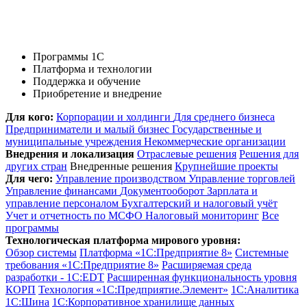
Программы 1С
Платформа и технологии
Поддержка и обучение
Приобретение и внедрение
Для кого:
Корпорации и холдинги
Для среднего бизнеса
Предприниматели и малый бизнес
Государственные и
муниципальные учреждения
Некоммерческие организации
Внедрения и локализация
Отраслевые решения
Решения для
других стран
Внедренные решения
Крупнейшие проекты
Для чего:
Управление производством
Управление торговлей
Управление финансами
Документооборот
Зарплата и
управление персоналом
Бухгалтерский и налоговый учёт
Учет и отчетность по МСФО
Налоговый мониторинг
Все
программы
Технологическая платформа мирового уровня:
Обзор системы
Платформа «1С:Предприятие 8»
Системные
требования «1С:Предприятие 8»
Расширяемая среда
разработки - 1C:EDT
Расширенная функциональность уровня
КОРП
Технология «1С:Предприятие.Элемент»
1C:Аналитика
1С:Шина
1С:Корпоративное хранилище данных