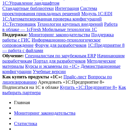
1С:Управление ландшафтом
Стандартные библиотеки
Интеграция
Система
проектирования прикладных решений
Модуль 1C:EDI
1С:Автоматизированная проверка конфигураций
1С:Тестировщик
Технологии крупных внедрений
Работа
в облаке — 1cFresh
Мобильные технологии 1С
Поддержка:
Мониторинг законодательства
Поддержка
работы с ГИС
Информационно-технологическое
сопровождение
Форум для разработчиков
1С:Предприятие 8
— работа с файлами
Обучение:
Cпециалистам по зарубежным ERP
Начинающим
разработчикам
Портал для разработчиков
Методические
материалы
Курсы и экзамены по «1С»
Демонстрационные
конфигурации
Учебные версии
Как купить продукты «1С»:
Прайс-лист
Вопросы по
лицензированию
Арендовать «1С:Предприятие 8»
Подписаться на 1С в облаке
Купить «1С:Предприятие 8»
Как
выбирать партнера
Главная
Мониторинг законодательства
Статистика