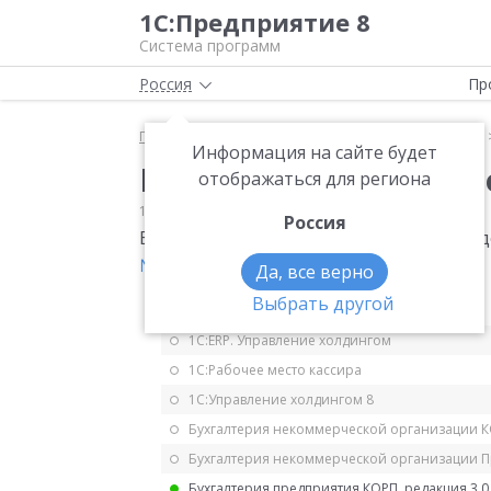
1С:Предприятие 8
Система программ
Россия
Пр
Главная
Мониторинг законодательства
НДФЛ
Информация на сайте будет
Изменены форма и ф
отображаться для региона
18.10.2019
НДФЛ
Россия
Внесены изменения в форму и формат
№ ММВ-7-11/506@
.
Да, все верно
Выбрать другой
1С:ERP Управление предприятием 2.5
1С:ERP. Управление холдингом
1С:Рабочее место кассира
1С:Управление холдингом 8
Бухгалтерия некоммерческой организации 
Бухгалтерия некоммерческой организации 
Бухгалтерия предприятия КОРП, редакция 3.0