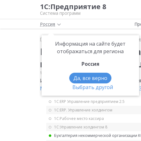
1С:Предприятие 8
Система программ
Россия
Пр
Главная
Мониторинг законодательства
Прочее
Информация на сайте будет
Изменения в декларац
отображаться для региона
изменением коэффиц
Россия
17.01.2020
Прочее
Да, все верно
Изменения в декларацию по ЕНВД в св
Выбрать другой
Минэкономразвития от 10.12.2019 № 79
1С:ERP Управление предприятием 2.5
1С:ERP. Управление холдингом
1С:Рабочее место кассира
1С:Управление холдингом 8
Бухгалтерия некоммерческой организации 