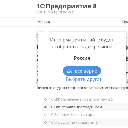
1С:Предприятие 8
Система программ
Россия
Пр
Главная
Мониторинг законодательства
Статис
Информация на сайте будет
Форма статистическ
отображаться для региона
2020 год. Изменения 
Россия
30.09.2020
Статистика
Да, все верно
Внесены изменения в годовую формк с
Выбрать другой
деловой активности организации, осу
лизинга" для отчетности за 2020 год. Пр
1С:ERP Управление предприятием 2.5
1С:ERP. Управление холдингом
1С:Рабочее место кассира
1С:Управление холдингом 8