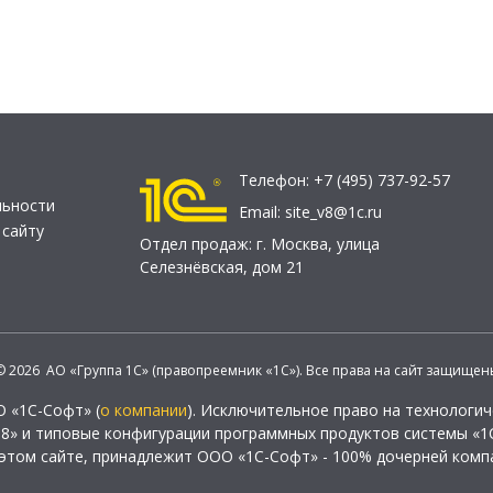
Телефон:
+7 (495) 737-92-57
льности
Email:
site_v8@1c.ru
 сайту
Отдел продаж:
г. Москва
,
улица
Селезнёвская, дом 21
© 2026 АО «Группа 1С» (правопреемник «1С»). Все права на сайт защищен
О «1С-Софт» (
о компании
). Исключительное право на технологи
 8» и типовые конфигурации программных продуктов системы «1С
этом сайте, принадлежит ООО «1С-Софт» - 100% дочерней комп