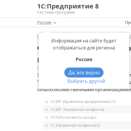
1С:Предприятие 8
Система программ
Россия
Пр
Главная
Мониторинг законодательства
Статис
Информация на сайте будет
Форма статистическо
отображаться для региона
приобретения
Россия
23.09.2014
Статистика
Да, все верно
Утверждена новая годовая форма стат
Выбрать другой
"Сведения о ценах (тарифах) на промы
сельскохозяйственными организациями".
1С:ERP Управление предприятием 2.5
1С:ERP. Управление холдингом
1С:Рабочее место кассира
1С:Управление холдингом 8