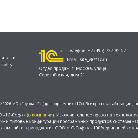
Телефон:
+7 (495) 737-92-57
льности
Email:
site_v8@1c.ru
 сайту
Отдел продаж:
г. Москва
,
улица
Селезнёвская, дом 21
© 2026 АО «Группа 1С» (правопреемник «1С»). Все права на сайт защищен
О «1С-Софт» (
о компании
). Исключительное право на технологи
 8» и типовые конфигурации программных продуктов системы «1С
этом сайте, принадлежит ООО «1С-Софт» - 100% дочерней комп