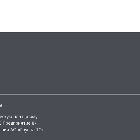
ы
ческую платформу
:Предприятие 8»,
ании АО «Группа 1С»